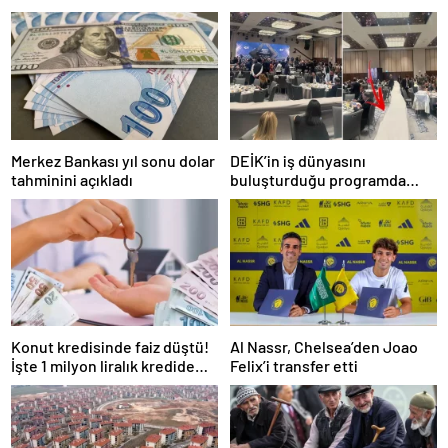
Merkez Bankası yıl sonu dolar
DEİK’in iş dünyasını
tahminini açıkladı
buluşturduğu programda
oturma düzeni tepki çekti
Konut kredisinde faiz düştü!
Al Nassr, Chelsea’den Joao
İşte 1 milyon liralık kredide
Felix’i transfer etti
güncel faiz oranı