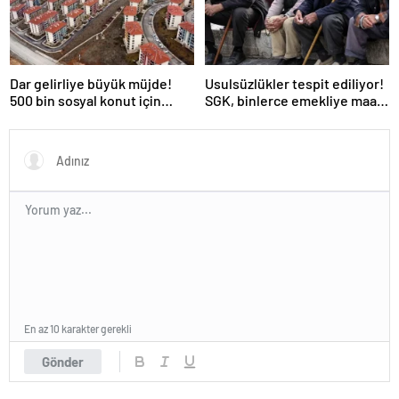
Dar gelirliye büyük müjde!
Usulsüzlükler tespit ediliyor!
500 bin sosyal konut için
SGK, binlerce emekliye maaş
düğmeye basıldı
kesintisi bildirimi yapacak
En az 10 karakter gerekli
Gönder