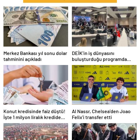
Merkez Bankası yıl sonu dolar
DEİK’in iş dünyasını
tahminini açıkladı
buluşturduğu programda
oturma düzeni tepki çekti
Konut kredisinde faiz düştü!
Al Nassr, Chelsea’den Joao
İşte 1 milyon liralık kredide
Felix’i transfer etti
güncel faiz oranı