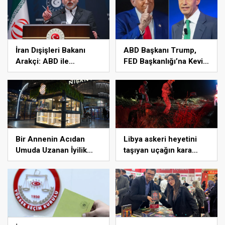
İran Dışişleri Bakanı
ABD Başkanı Trump,
Arakçi: ABD ile
FED Başkanlığı’na Kevin
müzakereye hazırız
Warsh’ı aday gösterdi
Bir Annenin Acıdan
Libya askeri heyetini
Umuda Uzanan İyilik
taşıyan uçağın kara
Yolculuğu
kutusuna ulaşıldı