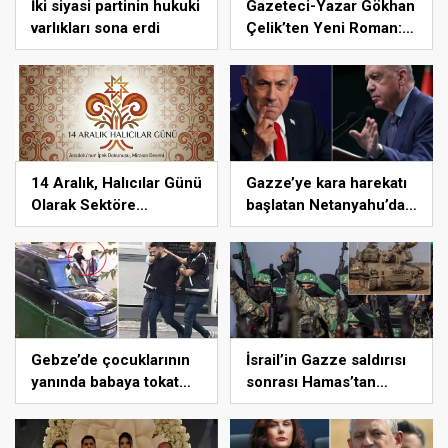
İki siyasi partinin hukuki
Gazeteci-Yazar Gökhan
varlıkları sona erdi
Çelik’ten Yeni Roman:
Hilal Birliği
14 Aralık, Halıcılar Günü
Gazze’ye kara harekatı
Olarak Sektöre
başlatan Netanyahu’dan
Kazandırılıyor
Erdoğan’a küstah sözler
Gebze’de çocuklarının
İsrail’in Gazze saldırısı
yanında babaya tokat
sonrası Hamas’tan
atan sürücü tutuklandı
açıklama geldi! ABD’yi
işaret ettiler