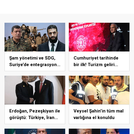
Şam yönetimi ve SDG,
Cumhuriyet tarihinde
Suriye’de entegrasyon
bir ilk! Turizm geliri
için anlaştı
65.2 milyar dolarla
rekor kırdı
Erdoğan, Pezeşkiyan ile
Veysel Şahin’in tüm mal
görüştü: Türkiye, İran
varlığına el konuldu
ile ABD arasında rol
üstlenmeye hazır