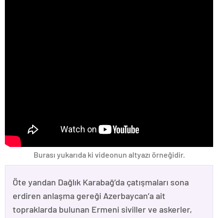
Burası yukarıda ki videonun altyazı örneğidir.
Öte yandan Dağlık Karabağ’da çatışmaları sona
erdiren anlaşma gereği Azerbaycan’a ait
topraklarda bulunan Ermeni siviller ve askerler,