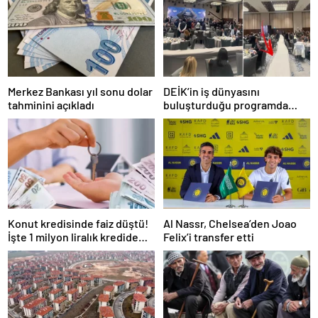
Merkez Bankası yıl sonu dolar
DEİK’in iş dünyasını
tahminini açıkladı
buluşturduğu programda
oturma düzeni tepki çekti
Konut kredisinde faiz düştü!
Al Nassr, Chelsea’den Joao
İşte 1 milyon liralık kredide
Felix’i transfer etti
güncel faiz oranı