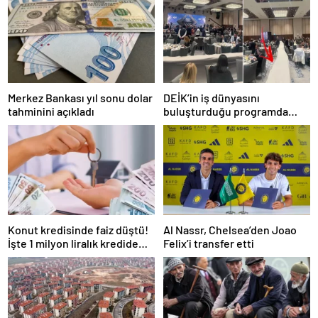
Merkez Bankası yıl sonu dolar
DEİK’in iş dünyasını
tahminini açıkladı
buluşturduğu programda
oturma düzeni tepki çekti
Konut kredisinde faiz düştü!
Al Nassr, Chelsea’den Joao
İşte 1 milyon liralık kredide
Felix’i transfer etti
güncel faiz oranı