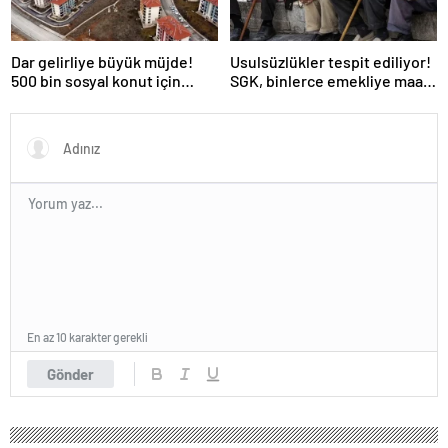
Dar gelirliye büyük müjde!
Usulsüzlükler tespit ediliyor!
500 bin sosyal konut için
SGK, binlerce emekliye maaş
düğmeye basıldı
kesintisi bildirimi yapacak
En az 10 karakter gerekli
Gönder