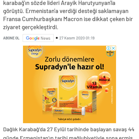
karabağ'ın sözde lideri Arayik Harutyunyan'la
görüştü. Ermenistan'a verdiği desteği saklamayan
Fransa Cumhurbaşkanı Macron ise dikkat çeken bir
ziyaret gerçekleştirdi.
27 Kasım 2020 01:19
ABONE OL
News
Dağlık Karabağ’da 27 Eylül tarihinde başlayan savaş 44
günde Ermenistan’ın tarihi mağlubiyetiyle sona ermiş,