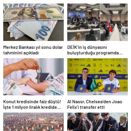
Merkez Bankası yıl sonu dolar
DEİK’in iş dünyasını
tahminini açıkladı
buluşturduğu programda
oturma düzeni tepki çekti
Konut kredisinde faiz düştü!
Al Nassr, Chelsea’den Joao
İşte 1 milyon liralık kredide
Felix’i transfer etti
güncel faiz oranı