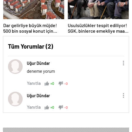
Dar gelirliye büyük müjde!
Usulsüzlükler tespit ediliyor!
500 bin sosyal konut için
SGK, binlerce emekliye maaş
düğmeye basıldı
kesintisi bildirimi yapacak
Tüm Yorumlar (2)
Uğur Dündar
deneme yorum
Yanıtla
+0
-0
Uğur Dündar
Yanıtla
+0
-0