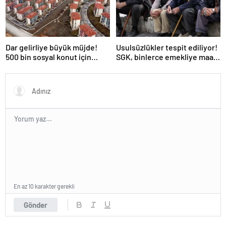
Dar gelirliye büyük müjde!
Usulsüzlükler tespit ediliyor!
500 bin sosyal konut için
SGK, binlerce emekliye maaş
düğmeye basıldı
kesintisi bildirimi yapacak
En az 10 karakter gerekli
Gönder