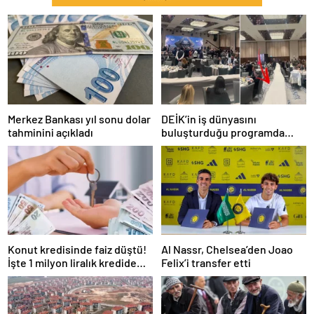
Merkez Bankası yıl sonu dolar
DEİK’in iş dünyasını
tahminini açıkladı
buluşturduğu programda
oturma düzeni tepki çekti
Konut kredisinde faiz düştü!
Al Nassr, Chelsea’den Joao
İşte 1 milyon liralık kredide
Felix’i transfer etti
güncel faiz oranı