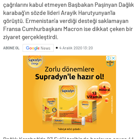
çağrılarını kabul etmeyen Başbakan Paşinyan Dağlık
karabağ'ın sözde lideri Arayik Harutyunyan'la
görüştü. Ermenistan'a verdiği desteği saklamayan
Fransa Cumhurbaşkanı Macron ise dikkat çeken bir
ziyaret gerçekleştirdi.
4 Aralık 2020 13:20
ABONE OL
News
Dağlık Karabağ’da 27 Eylül tarihinde başlayan savaş 44