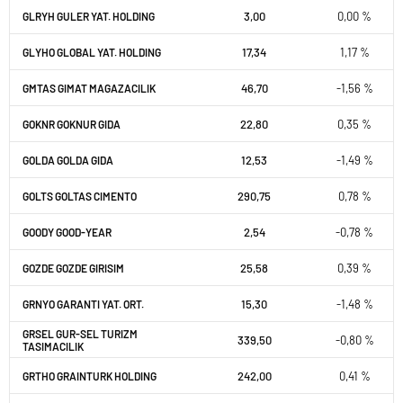
3,00
0,00 %
GLRYH GULER YAT. HOLDING
17,34
1,17 %
GLYHO GLOBAL YAT. HOLDING
46,70
-1,56 %
GMTAS GIMAT MAGAZACILIK
22,80
0,35 %
GOKNR GOKNUR GIDA
12,53
-1,49 %
GOLDA GOLDA GIDA
290,75
0,78 %
GOLTS GOLTAS CIMENTO
2,54
-0,78 %
GOODY GOOD-YEAR
25,58
0,39 %
GOZDE GOZDE GIRISIM
15,30
-1,48 %
GRNYO GARANTI YAT. ORT.
GRSEL GUR-SEL TURIZM
339,50
-0,80 %
TASIMACILIK
242,00
0,41 %
GRTHO GRAINTURK HOLDING