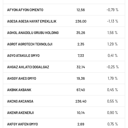
12,56
-0,79 %
AFYON AFYON CIMENTO
236,00
-1,13 %
AGESA AGESA HAYAT EMEKLILIK
35,26
1,56 %
AGHOL ANADOLU GRUBU HOLDING
2,35
1,29 %
AGROT AGROTECH TEKNOLOJI
7,33
0,41 %
AGYO ATAKULE GMYO
32,14
-0,25 %
AHGAZ AHLATCI DOGALGAZ
19,36
1,79 %
AHSGY AHES GMYO
67,40
0,45 %
AKBNK AKBANK
236,40
0,55 %
AKCNS AKCANSA
10,14
0,90 %
AKENR AKENERJI
2,69
0,75 %
AKFGY AKFEN GMYO