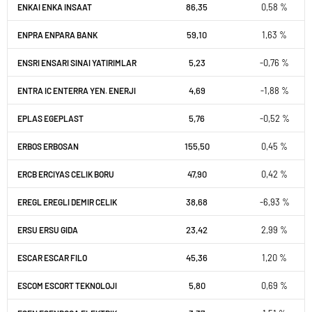
86,35
0,58 %
ENKAI ENKA INSAAT
59,10
1,63 %
ENPRA ENPARA BANK
5,23
-0,76 %
ENSRI ENSARI SINAI YATIRIMLAR
4,69
-1,88 %
ENTRA IC ENTERRA YEN. ENERJI
5,76
-0,52 %
EPLAS EGEPLAST
155,50
0,45 %
ERBOS ERBOSAN
47,90
0,42 %
ERCB ERCIYAS CELIK BORU
38,68
-6,93 %
EREGL EREGLI DEMIR CELIK
23,42
2,99 %
ERSU ERSU GIDA
45,36
1,20 %
ESCAR ESCAR FILO
5,80
0,69 %
ESCOM ESCORT TEKNOLOJI