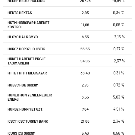
267,25
-9,94 %
HEDEF HEDEF HOLDING
2,93
0,34 %
HEKTS HEKTAS
HKTM HIDROPAR HAREKET
11,09
0,09 %
KONTROL
4,55
-2,15 %
HLGYO HALK GMYO
55,55
0,27 %
HOROZ HOROZ LOJISTIK
HRKET HAREKET PROJE
94,95
-2,37 %
TASIMACILIGI
38,40
0,31 %
HTTBT HITIT BILGISAYAR
2,78
0,72 %
HUBVC HUB GIRISIM
HUNER HUN YENILENEBILIR
3,55
5,03 %
ENERJI
7,64
4,51 %
HURGZ HURRIYET GZT.
21,88
2,34 %
ICBCT ICBC TURKEY BANK
5,43
0,56 %
ICUGS ICU GIRISIM