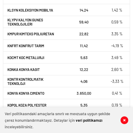
14,24
1,42 %
KLSYN KOLEKSIYON MOBILYA
KLYPV KALYON GUNES
59,40
0,59 %
TEKNOLOJILERI
22,82
3,35 %
KMPUR KIMTEKS POLIURETAN
11,42
-4,19 %
KNFRT KONFRUT TARIM
5,63
3,49 %
KOCMT KOC METALURJI
12,22
2,60 %
KONKA KONYA KAGIT
KONTR KONTROLMATIK
4,06
-3,33 %
TEKNOLOJI
3.650,00
0,41 %
KONYA KONYA CIMENTO
5,35
0,19 %
KOPOL KOZA POLYESTER
Veri politikasındaki amaçlarla sınırlı ve mevzuata uygun şekilde
68,40
-1,23 %
KORDS KORDSA TEKNIK TEKSTIL
çerez konumlandırmaktayız. Detaylar için
veri politikamızı
inceleyebilirsiniz.
12,63
0,40 %
KOTON KOTON MAGAZACILIK