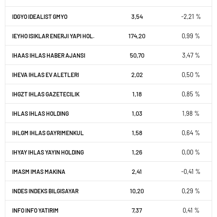
3,54
-2,21 %
IDGYO IDEALIST GMYO
174,20
0,99 %
IEYHO ISIKLAR ENERJI YAPI HOL.
50,70
3,47 %
IHAAS IHLAS HABER AJANSI
2,02
0,50 %
IHEVA IHLAS EV ALETLERI
1,18
0,85 %
IHGZT IHLAS GAZETECILIK
1,03
1,98 %
IHLAS IHLAS HOLDING
1,58
0,64 %
IHLGM IHLAS GAYRIMENKUL
1,26
0,00 %
IHYAY IHLAS YAYIN HOLDING
2,41
-0,41 %
IMASM IMAS MAKINA
10,20
0,29 %
INDES INDEKS BILGISAYAR
7,37
0,41 %
INFO INFO YATIRIM