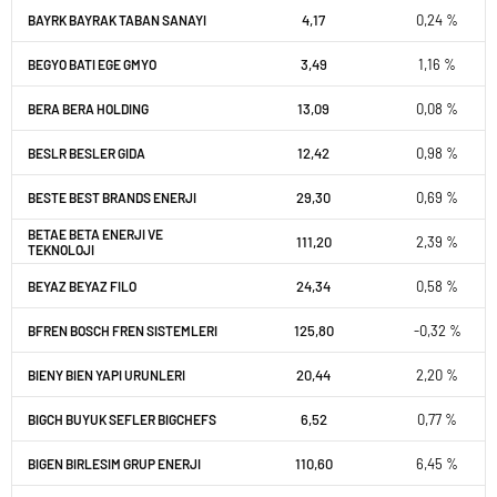
4,17
0,24 %
BAYRK BAYRAK TABAN SANAYI
3,49
1,16 %
BEGYO BATI EGE GMYO
13,09
0,08 %
BERA BERA HOLDING
12,42
0,98 %
BESLR BESLER GIDA
29,30
0,69 %
BESTE BEST BRANDS ENERJI
BETAE BETA ENERJI VE
111,20
2,39 %
TEKNOLOJI
24,34
0,58 %
BEYAZ BEYAZ FILO
125,80
-0,32 %
BFREN BOSCH FREN SISTEMLERI
20,44
2,20 %
BIENY BIEN YAPI URUNLERI
6,52
0,77 %
BIGCH BUYUK SEFLER BIGCHEFS
110,60
6,45 %
BIGEN BIRLESIM GRUP ENERJI