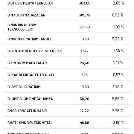
363,00
-2,09 %
BIGTK BIG MEDYA TEKNOLOJI
385,75
0,92 %
BIMAS BIM MAGAZALAR
BINBN BIN ULASIM
178,60
-1,92 %
TEKNOLOJILERI
10,30
5,32 %
BINHO 1000 YATIRIMLAR HOL.
17,42
-1,58 %
BIOEN BIOTREND CEVRE VE ENERJI
24,30
0,91 %
BIZIM BIZIM MAGAZALARI
1,74
-0,57 %
BJKAS BESIKTAS FUTBOL YAT.
19,60
3,70 %
BLCYT BILICI YATIRIM
36,20
5,66 %
BLUME BLUME METAL KIMYA
12,22
2,26 %
BMSCH BMS CELIK HASIR
46,66
-3,60 %
BMSTL BMS BIRLESIK METAL