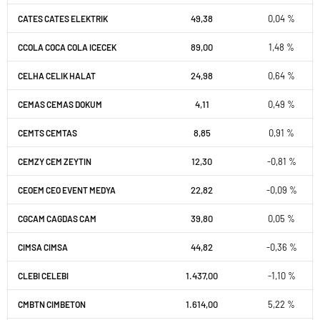
49,38
0,04 %
CATES CATES ELEKTRIK
89,00
1,48 %
CCOLA COCA COLA ICECEK
24,98
0,64 %
CELHA CELIK HALAT
4,11
0,49 %
CEMAS CEMAS DOKUM
8,85
0,91 %
CEMTS CEMTAS
12,30
-0,81 %
CEMZY CEM ZEYTIN
22,82
-0,09 %
CEOEM CEO EVENT MEDYA
39,80
0,05 %
CGCAM CAGDAS CAM
44,82
-0,36 %
CIMSA CIMSA
1.437,00
-1,10 %
CLEBI CELEBI
1.614,00
5,22 %
CMBTN CIMBETON