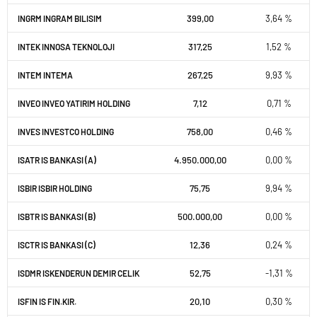
399,00
3,64 %
INGRM INGRAM BILISIM
317,25
1,52 %
INTEK INNOSA TEKNOLOJI
267,25
9,93 %
INTEM INTEMA
7,12
0,71 %
INVEO INVEO YATIRIM HOLDING
758,00
0,46 %
INVES INVESTCO HOLDING
4.950.000,00
0,00 %
ISATR IS BANKASI (A)
75,75
9,94 %
ISBIR ISBIR HOLDING
500.000,00
0,00 %
ISBTR IS BANKASI (B)
12,36
0,24 %
ISCTR IS BANKASI (C)
52,75
-1,31 %
ISDMR ISKENDERUN DEMIR CELIK
20,10
0,30 %
ISFIN IS FIN.KIR.