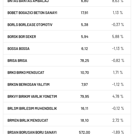
6,80
8,63 %
BNTAS BANTAS AMBALAJ
17,91
1,13 %
BOBET BOGAZICI BETON SANAYI
5,38
-0,37 %
BORLS BORLEASE OTOMOTIV
5,94
5,88 %
BORSK BOR SEKER
6,12
-1,13 %
BOSSA BOSSA
78,25
-0,82 %
BRISA BRISA
10,70
1,71 %
BRKO BIRKO MENSUCAT
7,97
-1,12 %
BRKSN BERKOSAN YALITIM
79,95
4,78 %
BRKVY BIRIKIM VARLIK YONETIM
16,11
-0,12 %
BRLSM BIRLESIM MUHENDISLIK
18,10
2,72 %
BRMEN BIRLIK MENSUCAT
572,00
-1,89 %
BRSAN BORUSAN BORU SANAYI