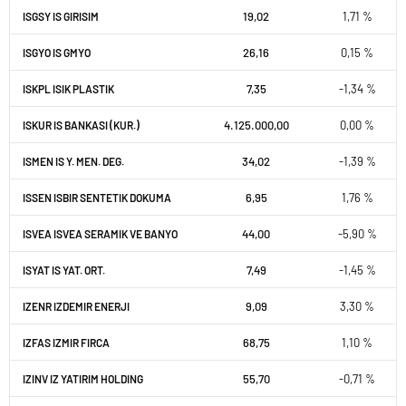
19,02
1,71 %
ISGSY IS GIRISIM
26,16
0,15 %
ISGYO IS GMYO
7,35
-1,34 %
ISKPL ISIK PLASTIK
4.125.000,00
0,00 %
ISKUR IS BANKASI (KUR.)
34,02
-1,39 %
ISMEN IS Y. MEN. DEG.
6,95
1,76 %
ISSEN ISBIR SENTETIK DOKUMA
44,00
-5,90 %
ISVEA ISVEA SERAMIK VE BANYO
7,49
-1,45 %
ISYAT IS YAT. ORT.
9,09
3,30 %
IZENR IZDEMIR ENERJI
68,75
1,10 %
IZFAS IZMIR FIRCA
55,70
-0,71 %
IZINV IZ YATIRIM HOLDING