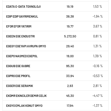
19,19
1,53 %
EDATA E-DATA TEKNOLOJI
38,38
-1,94 %
EDIP EDIP GAYRIMENKUL
19,77
3,67 %
EFOR EFOR YATIRIM
5.272,50
0,81 %
EGEEN EGE ENDUSTRI
29,40
1,31 %
EGEGY EGEYAPI AVRUPA GMYO
19,00
1,39 %
EGEPO NASMED EGEPOL
95,30
-0,16 %
EGGUB EGE GUBRE
33,94
-0,53 %
EGPRO EGE PROFIL
2,93
2,81 %
EGSER EGE SERAMIK
45,30
-4,47 %
EKDMR EKINCILER DEMIR CELIK
17,94
-1,37 %
EKGYO EMLAK KONUT GMYO