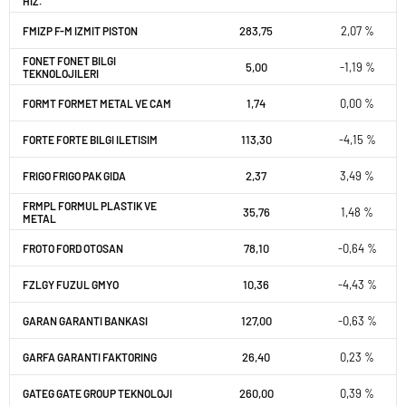
HIZ.
283,75
2,07 %
FMIZP F-M IZMIT PISTON
FONET FONET BILGI
5,00
-1,19 %
TEKNOLOJILERI
1,74
0,00 %
FORMT FORMET METAL VE CAM
113,30
-4,15 %
FORTE FORTE BILGI ILETISIM
2,37
3,49 %
FRIGO FRIGO PAK GIDA
FRMPL FORMUL PLASTIK VE
35,76
1,48 %
METAL
78,10
-0,64 %
FROTO FORD OTOSAN
10,36
-4,43 %
FZLGY FUZUL GMYO
127,00
-0,63 %
GARAN GARANTI BANKASI
26,40
0,23 %
GARFA GARANTI FAKTORING
260,00
0,39 %
GATEG GATE GROUP TEKNOLOJI