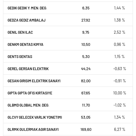
6,35
1,44 %
GEDIK GEDIK Y. MEN. DEG.
27,92
1,38 %
GEDZA GEDIZ AMBALAJ
9,75
2,52 %
GENIL GEN ILAC
10,50
0,96 %
GENKM GENTAS KIMYA
5,30
1,15 %
GENTS GENTAS
44,24
-0,63 %
GEREL GERSAN ELEKTRIK
82,00
-0,91 %
GESAN GIRISIM ELEKTRIK SANAYI
67,65
10,00 %
GIPTA GIPTA OFIS KIRTASIYE
11,70
-1,02 %
GLBMD GLOBAL MEN. DEG.
53,05
1,34 %
GLCVY GELECEK VARLIK YONETIMI
169,60
6,27 %
GLRMK GULERMAK AGIR SANAYI