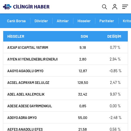
Canlı Borsa
Dövizler
Altınlar
Hisseler
Pariteler
Krit
HİSSELER
SON
DEĞİŞİM
9,18
0,77 %
A1CAP A1 CAPITAL YATIRIM
2,80
2,94 %
A1YEN A1 YENILENEBILIR ENERJI
12,87
-0,85 %
AAGYO AGAOGLU GMYO
128,50
2,47 %
ACSEL ACIPAYAM SELULOZ
32,42
9,97 %
ADEL ADEL KALEMCILIK
0,85
0,00 %
ADESE ADESE GAYRIMENKUL
55,00
-2,48 %
ADGYO ADRA GMYO
21,58
0,56 %
AEFES ANADOLU EFES