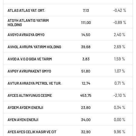
7,13
-0,42 %
ATLAS ATLAS YAT. ORT.
ATSYH ATLANTIS YATIRIM
111,00
-0,89 %
HOLDING
14,50
2,40 %
AVGYO AVRASYA GMYO
39,68
2,69 %
AVHOL AVRUPA YATIRIM HOLDING
3,83
1,59 %
AVOD A.V.O.D GIDA VE TARIM
51,80
1,07 %
AVPGY AVRUPAKENT GMYO
12,74
0,71 %
AVTUR AVRASYA PETROL VE TUR.
453,75
-2,10 %
AYCES ALTINYUNUS CESME
23,80
0,34 %
AYDEM AYDEM ENERJI
34,00
0,00 %
AYEN AYEN ENERJI
32,90
9,96 %
AYES AYES CELIK HASIR VE CIT