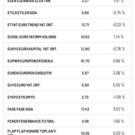
3,37
1,51 %
ESEN ESENBOGA ELEKTRIK
5,69
-2,74 %
ETILR ETILER GIDA
13,71
-0,22 %
ETYAT EURO TREND YAT. ORT.
10,62
1,14 %
EUHOL EURO YATIRIM HOLDING
12,80
-0,78 %
EUKYO EURO KAPITAL YAT. ORT.
91,70
0,66 %
EUPWR EUROPOWER ENERJI
3,97
2,06 %
EUREN EUROPEN ENDUSTRI
5,90
5,55 %
EUYO EURO YAT. ORT.
2,72
-1,09 %
EYGYO EYG GMYO
17,43
3,57 %
FADE FADE GIDA
3,06
1,66 %
FENER FENERBAHCE FUTBOL
FLAP FLAP KONGRE TOPLANTI
10,05
0,20 %