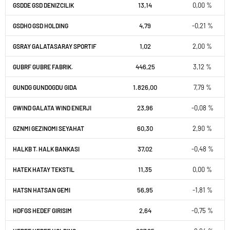
13,14
0,00 %
GSDDE GSD DENIZCILIK
4,79
-0,21 %
GSDHO GSD HOLDING
1,02
2,00 %
GSRAY GALATASARAY SPORTIF
446,25
3,12 %
GUBRF GUBRE FABRIK.
1.826,00
7,79 %
GUNDG GUNDOGDU GIDA
23,96
-0,08 %
GWIND GALATA WIND ENERJI
60,30
2,90 %
GZNMI GEZINOMI SEYAHAT
37,02
-0,48 %
HALKB T. HALK BANKASI
11,35
0,00 %
HATEK HATAY TEKSTIL
56,95
-1,81 %
HATSN HATSAN GEMI
2,64
-0,75 %
HDFGS HEDEF GIRISIM