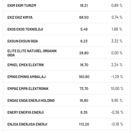
18,21
0,89 %
EKIM EKIM TURIZM
68,50
0,74 %
EKIZ EKIZ KIMYA
5,49
1,86 %
EKOS EKOS TEKNOLOJI
6,23
3,32 %
EKSUN EKSUN GIDA
ELITE ELITE NATUREL ORGANIK
28,80
0,00 %
GIDA
18,70
2,24 %
EMKEL EMEK ELEKTRIK
160,90
-1,29 %
EMNIS EMINIS AMBALAJ
73,70
10,00 %
EMPAE EMPA ELEKTRONIK
16,80
9,95 %
ENDAE ENDA ENERJI HOLDING
8,35
-0,36 %
ENERY ENERYA ENERJI
113,20
-0,18 %
ENJSA ENERJISA ENERJI