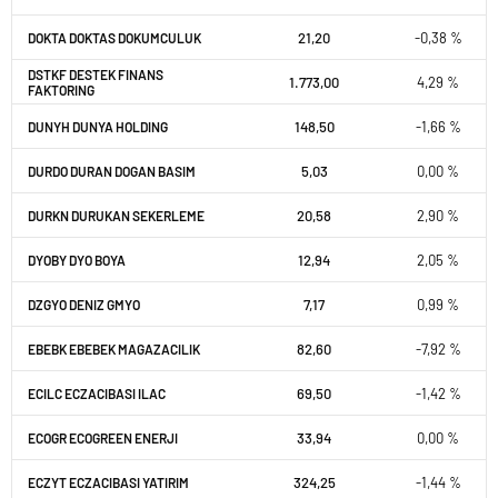
21,20
-0,38 %
DOKTA DOKTAS DOKUMCULUK
DSTKF DESTEK FINANS
1.773,00
4,29 %
FAKTORING
148,50
-1,66 %
DUNYH DUNYA HOLDING
5,03
0,00 %
DURDO DURAN DOGAN BASIM
20,58
2,90 %
DURKN DURUKAN SEKERLEME
12,94
2,05 %
DYOBY DYO BOYA
7,17
0,99 %
DZGYO DENIZ GMYO
82,60
-7,92 %
EBEBK EBEBEK MAGAZACILIK
69,50
-1,42 %
ECILC ECZACIBASI ILAC
33,94
0,00 %
ECOGR ECOGREEN ENERJI
324,25
-1,44 %
ECZYT ECZACIBASI YATIRIM