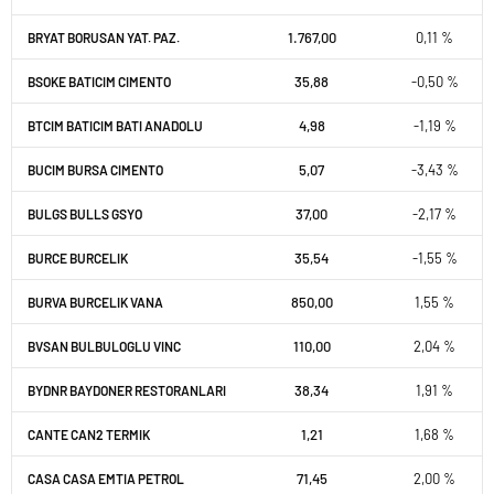
1.767,00
0,11 %
BRYAT BORUSAN YAT. PAZ.
35,88
-0,50 %
BSOKE BATICIM CIMENTO
4,98
-1,19 %
BTCIM BATICIM BATI ANADOLU
5,07
-3,43 %
BUCIM BURSA CIMENTO
37,00
-2,17 %
BULGS BULLS GSYO
35,54
-1,55 %
BURCE BURCELIK
850,00
1,55 %
BURVA BURCELIK VANA
110,00
2,04 %
BVSAN BULBULOGLU VINC
38,34
1,91 %
BYDNR BAYDONER RESTORANLARI
1,21
1,68 %
CANTE CAN2 TERMIK
71,45
2,00 %
CASA CASA EMTIA PETROL