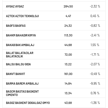
284,50
-2,32 %
AYGAZ AYGAZ
4,47
0,45 %
AZTEK AZTEK TEKNOLOJI
24,32
-0,82 %
BAGFS BAGFAS
113,30
-2,41 %
BAHKM BAHADIR KIMYA
44,68
1,55 %
BAKAB BAK AMBALAJ
BALAT BALATACILAR
72,00
-1,71 %
BALATACILIK
13,22
-2,07 %
BALSU BALSU GIDA
161,00
-0,49 %
BANVT BANVIT
14,84
-9,95 %
BARMA BAREM AMBALAJ
BASCM BASTAS BASKENT
13,34
0,76 %
CIMENTO
43,68
-1,36 %
BASGZ BASKENT DOGALGAZ GMYO