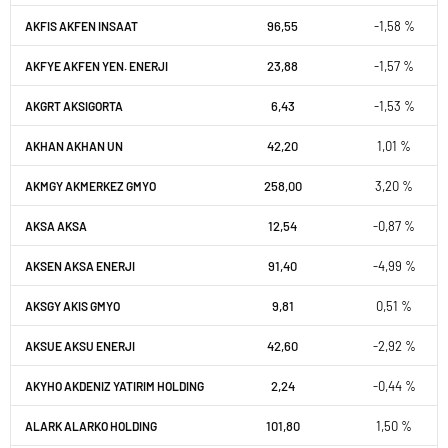
96,55
-1,58 %
AKFIS AKFEN INSAAT
23,88
-1,57 %
AKFYE AKFEN YEN. ENERJI
6,43
-1,53 %
AKGRT AKSIGORTA
42,20
1,01 %
AKHAN AKHAN UN
258,00
3,20 %
AKMGY AKMERKEZ GMYO
12,54
-0,87 %
AKSA AKSA
91,40
-4,99 %
AKSEN AKSA ENERJI
9,81
0,51 %
AKSGY AKIS GMYO
42,60
-2,92 %
AKSUE AKSU ENERJI
2,24
-0,44 %
AKYHO AKDENIZ YATIRIM HOLDING
101,80
1,50 %
ALARK ALARKO HOLDING