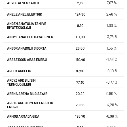
2,12
7,07 %
ALVES ALVES KABLO
124,90
2,46 %
ANELE ANEL ELEKTRIK
ANGEN ANATOLIA TANI VE
9,10
1,00 %
BIYOTEKNOLOJI
111,90
-3,78 %
ANHYT ANADOLU HAYAT EMEK.
28,60
1,35 %
ANSGR ANADOLU SIGORTA
110,40
-1,43 %
ARASE DOGU ARAS ENERJI
97,90
-0,10 %
ARCLK ARCELIK
ARDYZ ARD BILISIM
77,30
-0,77 %
TEKNOLOJILERI
20,24
0,90 %
ARENA ARENA BILGISAYAR
ARFYE ARF BIO YENILENEBILIR
29,66
-4,20 %
ENERJI
195,70
-0,96 %
ARMGD ARMADA GIDA