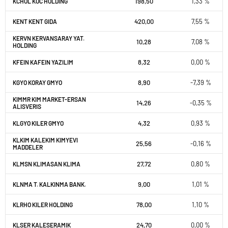
198,50
1,33 %
KCHOL KOC HOLDING
420,00
7,55 %
KENT KENT GIDA
KERVN KERVANSARAY YAT.
10,28
7,08 %
HOLDING
8,32
0,00 %
KFEIN KAFEIN YAZILIM
8,90
-7,39 %
KGYO KORAY GMYO
KIMMR KIM MARKET-ERSAN
14,26
-0,35 %
ALISVERIS
4,32
0,93 %
KLGYO KILER GMYO
KLKIM KALEKIM KIMYEVI
25,56
-0,16 %
MADDELER
27,72
0,80 %
KLMSN KLIMASAN KLIMA
9,00
1,01 %
KLNMA T. KALKINMA BANK.
78,00
1,10 %
KLRHO KILER HOLDING
24,70
0,00 %
KLSER KALESERAMIK