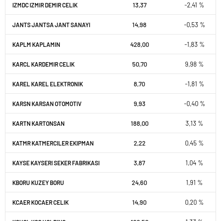
13,37
-2,41 %
IZMDC IZMIR DEMIR CELIK
14,98
-0,53 %
JANTS JANTSA JANT SANAYI
428,00
-1,83 %
KAPLM KAPLAMIN
50,70
9,98 %
KARCL KARDEMIR CELIK
8,70
-1,81 %
KAREL KAREL ELEKTRONIK
9,93
-0,40 %
KARSN KARSAN OTOMOTIV
188,00
3,13 %
KARTN KARTONSAN
2,22
0,45 %
KATMR KATMERCILER EKIPMAN
3,87
1,04 %
KAYSE KAYSERI SEKER FABRIKASI
24,60
1,91 %
KBORU KUZEY BORU
14,90
0,20 %
KCAER KOCAER CELIK