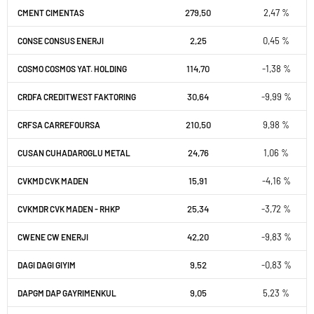
279,50
2,47 %
CMENT CIMENTAS
2,25
0,45 %
CONSE CONSUS ENERJI
114,70
-1,38 %
COSMO COSMOS YAT. HOLDING
30,64
-9,99 %
CRDFA CREDITWEST FAKTORING
210,50
9,98 %
CRFSA CARREFOURSA
24,76
1,06 %
CUSAN CUHADAROGLU METAL
15,91
-4,16 %
CVKMD CVK MADEN
25,34
-3,72 %
CVKMDR CVK MADEN - RHKP
42,20
-9,83 %
CWENE CW ENERJI
9,52
-0,83 %
DAGI DAGI GIYIM
9,05
5,23 %
DAPGM DAP GAYRIMENKUL