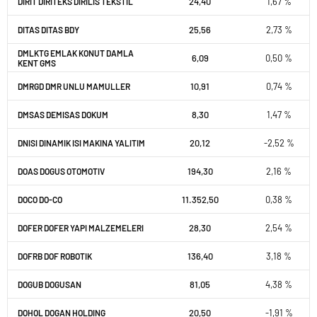
24,40
1,67 %
DIRIT DIRITEKS DIRILIS TEKSTIL
25,56
2,73 %
DITAS DITAS BDY
DMLKTG EMLAK KONUT DAMLA
6,09
0,50 %
KENT GMS
10,91
0,74 %
DMRGD DMR UNLU MAMULLER
8,30
1,47 %
DMSAS DEMISAS DOKUM
20,12
-2,52 %
DNISI DINAMIK ISI MAKINA YALITIM
194,30
2,16 %
DOAS DOGUS OTOMOTIV
11.352,50
0,38 %
DOCO DO-CO
28,30
2,54 %
DOFER DOFER YAPI MALZEMELERI
136,40
3,18 %
DOFRB DOF ROBOTIK
81,05
4,38 %
DOGUB DOGUSAN
20,50
-1,91 %
DOHOL DOGAN HOLDING