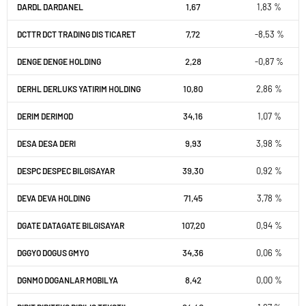
1,67
1,83 %
DARDL DARDANEL
7,72
-8,53 %
DCTTR DCT TRADING DIS TICARET
2,28
-0,87 %
DENGE DENGE HOLDING
10,80
2,86 %
DERHL DERLUKS YATIRIM HOLDING
34,16
1,07 %
DERIM DERIMOD
9,93
3,98 %
DESA DESA DERI
39,30
0,92 %
DESPC DESPEC BILGISAYAR
71,45
3,78 %
DEVA DEVA HOLDING
107,20
0,94 %
DGATE DATAGATE BILGISAYAR
34,36
0,06 %
DGGYO DOGUS GMYO
8,42
0,00 %
DGNMO DOGANLAR MOBILYA