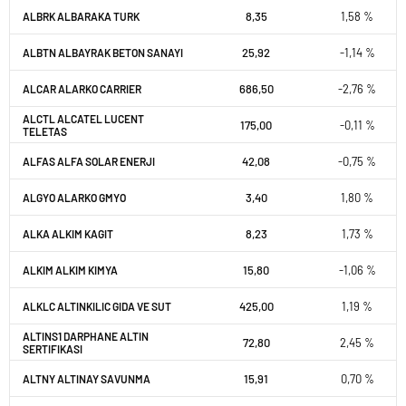
8,35
1,58 %
ALBRK ALBARAKA TURK
25,92
-1,14 %
ALBTN ALBAYRAK BETON SANAYI
686,50
-2,76 %
ALCAR ALARKO CARRIER
ALCTL ALCATEL LUCENT
175,00
-0,11 %
TELETAS
42,08
-0,75 %
ALFAS ALFA SOLAR ENERJI
3,40
1,80 %
ALGYO ALARKO GMYO
8,23
1,73 %
ALKA ALKIM KAGIT
15,80
-1,06 %
ALKIM ALKIM KIMYA
425,00
1,19 %
ALKLC ALTINKILIC GIDA VE SUT
ALTINS1 DARPHANE ALTIN
72,80
2,45 %
SERTIFIKASI
15,91
0,70 %
ALTNY ALTINAY SAVUNMA