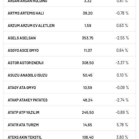
3,32
0,61 %
ARSAN ARSAN HOLDING
38,20
-0,78 %
ARTMS ARTEMIS HALI
1,59
0,63 %
ARZUM ARZUM EV ALETLERI
353,75
-2,55 %
ASELS ASELSAN
11,07
0,64 %
ASGYO ASCE GMYO
308,50
-3,37 %
ASTOR ASTOR ENERJI
50,45
0,10 %
ASUZU ANADOLU ISUZU
10,59
-0,09 %
ATAGY ATA GMYO
48,24
-2,74 %
ATAKP ATAKEY PATATES
245,50
-0,89 %
ATATP ATP YAZILIM
14,65
5,78 %
ATATR ATA TURIZM
106,40
3,80 %
ATEKS AKIN TEKSTIL