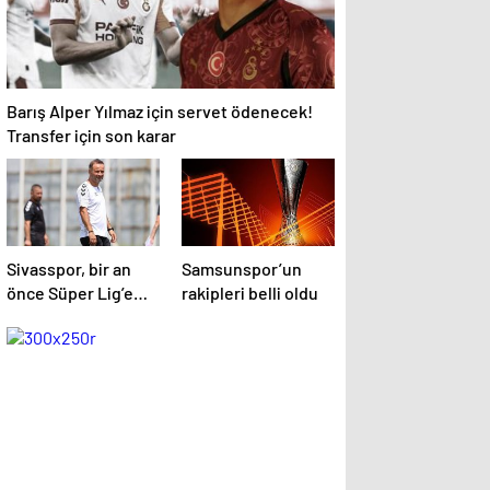
Barış Alper Yılmaz için servet ödenecek!
Transfer için son karar
Sivasspor, bir an
Samsunspor’un
önce Süper Lig’e
rakipleri belli oldu
dönmek istiyor