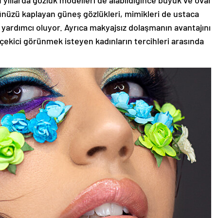
 yıllarda gözlük modelleri de alabildiğince büyük ve oval
zünüzü kaplayan güneş gözlükleri, mimikleri de ustaca
 yardımcı oluyor. Ayrıca makyajsız dolaşmanın avantajını
 çekici görünmek isteyen kadınların tercihleri arasında