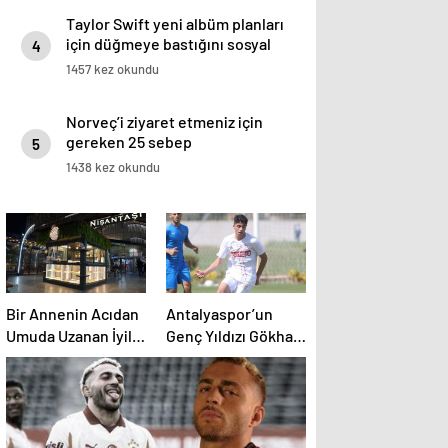
Taylor Swift yeni albüm planları
için düğmeye bastığını sosyal
4
medyadan duyurdu!
1457 kez okundu
Norveç’i ziyaret etmeniz için
gereken 25 sebep
5
1438 kez okundu
Bir Annenin Acıdan
Antalyaspor’un
Umuda Uzanan İyilik
Genç Yıldızı Gökhan
Yolculuğu
Şirazi, U19 Milli
Takım’ın Radarında