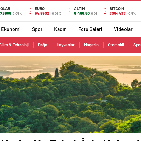
DOLAR
EURO
ALTIN
BITCOIN
7,5996
54,9902
6.496,50
3064433
0.05%
-0.06%
0,01
-0.5%
Ekonomi
Spor
Kadın
Foto Galeri
Videolar
Bilim & Teknoloji
Doğa
Hayvanlar
Magazin
Otomobil
Spo