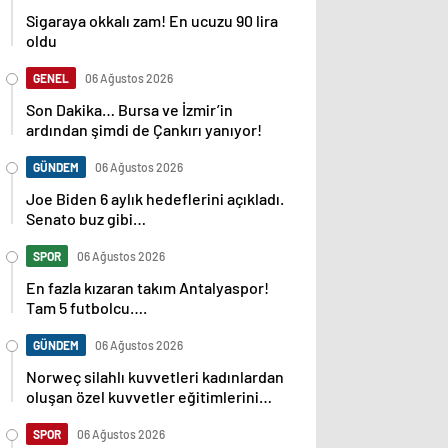
Sigaraya okkalı zam! En ucuzu 90 lira
oldu
GENEL
06 Ağustos 2026
Son Dakika… Bursa ve İzmir’in
ardından şimdi de Çankırı yanıyor!
GÜNDEM
06 Ağustos 2026
Joe Biden 6 aylık hedeflerini açıkladı.
Senato buz gibi…
SPOR
06 Ağustos 2026
En fazla kızaran takım Antalyaspor!
Tam 5 futbolcu….
GÜNDEM
06 Ağustos 2026
Norweç silahlı kuvvetleri kadınlardan
oluşan özel kuvvetler eğitimlerini
başlattı.
SPOR
06 Ağustos 2026