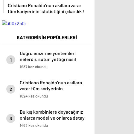
Cristiano Ronaldo’nun akıllara zarar
tüm kariyerinin istatistiğini çıkardık !
KATEGORİNİN POPÜLERLERİ
Doğru emzirme yöntemleri
nelerdir, sütün yettiği nasıl
1
anlaşılır?
1987 kez okundu
Cristiano Ronaldo’nun akıllara
zarar tüm kariyerinin
2
istatistiğini çıkardık !
1624 kez okundu
Bu kış kombinlere doyacağınız
onlarca model ve onlarca detay.
3
1463 kez okundu