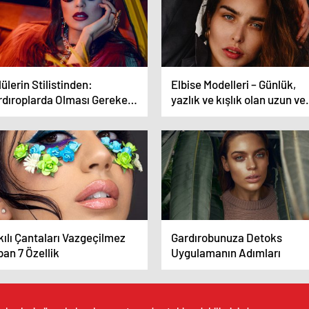
ülerin Stilistinden:
Elbise Modelleri – Günlük,
rdıroplarda Olması Gereken
yazlık ve kışlık olan uzun ve
Parça
kısa elbise modelleri
ılı Çantaları Vazgeçilmez
Gardırobunuza Detoks
an 7 Özellik
Uygulamanın Adımları