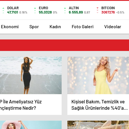
DOLAR
EURO
ALTIN
BITCOIN
47,7101
55,0328
6.555,89
3067276
0.16%
0%
0,97
-0.5%
Ekonomi
Spor
Kadın
Foto Galeri
Videolar
 İle Ameliyatsız Yüz
Kişisel Bakım, Temizlik ve
nçleştirme Nedir?
Sağlık Ürünlerinde %40’a
Varan İndirim