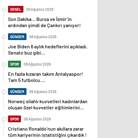
GENEL
08 Ağustos 2026
Son Dakika… Bursa ve İzmir’in
ardından şimdi de Çankırı yanıyor!
GÜNDEM
08 Ağustos 2026
Joe Biden 6 aylık hedeflerini açıkladı.
Senato buz gibi…
SPOR
08 Ağustos 2026
En fazla kızaran takım Antalyaspor!
Tam 5 futbolcu….
GÜNDEM
08 Ağustos 2026
Norweç silahlı kuvvetleri kadınlardan
oluşan özel kuvvetler eğitimlerini
başlattı.
SPOR
08 Ağustos 2026
Cristiano Ronaldo’nun akıllara zarar
tüm kariyerinin istatistiğini çıkardık !