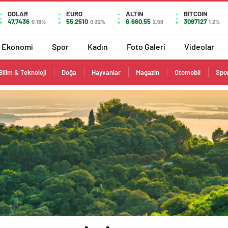
DOLAR
EURO
ALTIN
BITCOIN
47,7436
55,2510
6.660,55
3097127
0.18%
0.32%
2,59
1.2%
Ekonomi
Spor
Kadın
Foto Galeri
Videolar
Bilim & Teknoloji
Doğa
Hayvanlar
Magazin
Otomobil
Spo