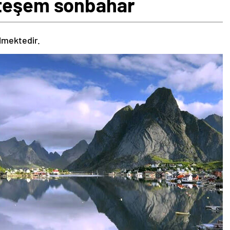
hteşem sonbahar
ilmektedir.