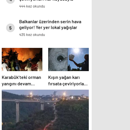
serinliyorlar: ‘Sıcaklar bize etki
444 kez okundu
etmiyor’
Balkanlar üzerinden serin hava
geliyor! Yer yer lokal yağışlar
5
başlıyor | İstanbul için saat
435 kez okundu
verildi
Karabük’teki orman
Kışın yağan karı
yangını devam
fırsata çeviriyorlar!
ediyor! İşte son
Kar kuyusuyla
durum
serinliyorlar:
‘Sıcaklar bize etki
etmiyor’