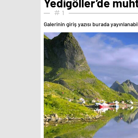
Yedigöller’de mu
1
Galerinin giriş yazısı burada yayınlanab