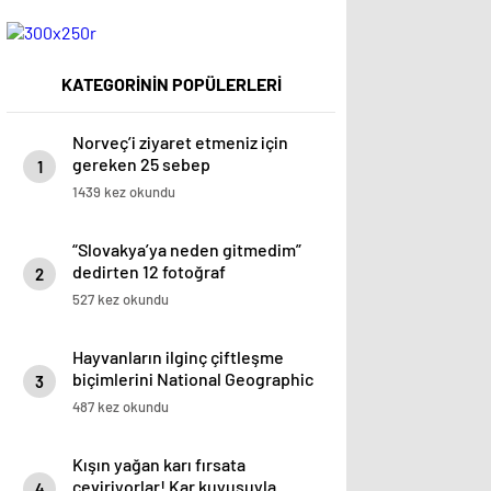
KATEGORİNİN POPÜLERLERİ
Norveç’i ziyaret etmeniz için
gereken 25 sebep
1
1439 kez okundu
“Slovakya’ya neden gitmedim”
dedirten 12 fotoğraf
2
527 kez okundu
Hayvanların ilginç çiftleşme
biçimlerini National Geographic
3
görüntüledi.
487 kez okundu
Kışın yağan karı fırsata
çeviriyorlar! Kar kuyusuyla
4