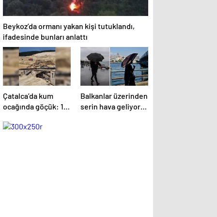
Beykoz’da ormanı yakan kişi tutuklandı,
ifadesinde bunları anlattı
Çatalca’da kum
Balkanlar üzerinden
ocağında göçük: 1
serin hava geliyor!
işçi balçık içinde
Yer yer lokal
kaldı
yağışlar başlıyor |
İstanbul için saat
verildi