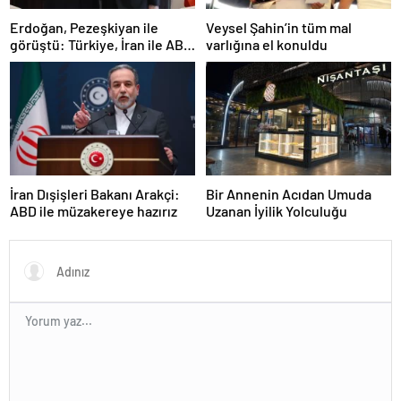
Erdoğan, Pezeşkiyan ile
Veysel Şahin’in tüm mal
görüştü: Türkiye, İran ile ABD
varlığına el konuldu
arasında rol üstlenmeye hazır
İran Dışişleri Bakanı Arakçi:
Bir Annenin Acıdan Umuda
ABD ile müzakereye hazırız
Uzanan İyilik Yolculuğu