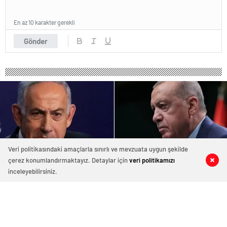
En az 10 karakter gerekli
Gönder
Veri politikasındaki amaçlarla sınırlı ve mevzuata uygun şekilde
çerez konumlandırmaktayız. Detaylar için
veri politikamızı
0
0
0
0
inceleyebilirsiniz.
Gazze’ye kara harekatı başlatan