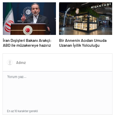
arasında rol üstlenmeye hazır
İran Dışişleri Bakanı Arakçi:
Bir Annenin Acıdan Umuda
ABD ile müzakereye hazırız
Uzanan İyilik Yolculuğu
En az 10 karakter gerekli