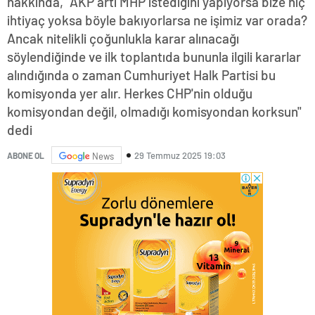
hakkında, "AKP artı MHP istediğini yapıyorsa bize hiç
ihtiyaç yoksa böyle bakıyorlarsa ne işimiz var orada?
Ancak nitelikli çoğunlukla karar alınacağı
söylendiğinde ve ilk toplantıda bununla ilgili kararlar
alındığında o zaman Cumhuriyet Halk Partisi bu
komisyonda yer alır. Herkes CHP'nin olduğu
komisyondan değil, olmadığı komisyondan korksun"
dedi
29 Temmuz 2025 19:03
ABONE OL
News