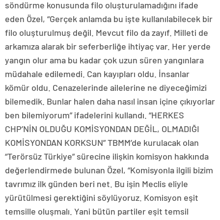
söndürme konusunda filo oluşturulamadığını ifade
eden Özel, “Gerçek anlamda bu işte kullanılabilecek bir
filo oluşturulmuş değil. Mevcut filo da zayıf. Milleti de
arkamıza alarak bir seferberliğe ihtiyaç var. Her yerde
yangın olur ama bu kadar çok uzun süren yangınlara
müdahale edilemedi. Can kayıpları oldu. İnsanlar
kömür oldu. Cenazelerinde ailelerine ne diyeceğimizi
bilemedik. Bunlar halen daha nasıl insan içine çıkıyorlar
ben bilemiyorum” ifadelerini kullandı. “HERKES
CHP’NİN OLDUĞU KOMİSYONDAN DEĞİL, OLMADIĞI
KOMİSYONDAN KORKSUN” TBMM’de kurulacak olan
“Terörsüz Türkiye” sürecine ilişkin komisyon hakkında
değerlendirmede bulunan Özel, “Komisyonla ilgili bizim
tavrımız ilk günden beri net. Bu işin Meclis eliyle
yürütülmesi gerektiğini söylüyoruz. Komisyon eşit
temsille oluşmalı. Yani bütün partiler eşit temsil