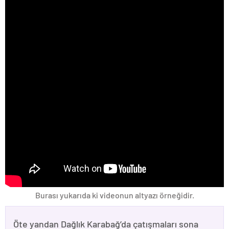
Burası yukarıda ki videonun altyazı örneğidir.
Öte yandan Dağlık Karabağ’da çatışmaları sona