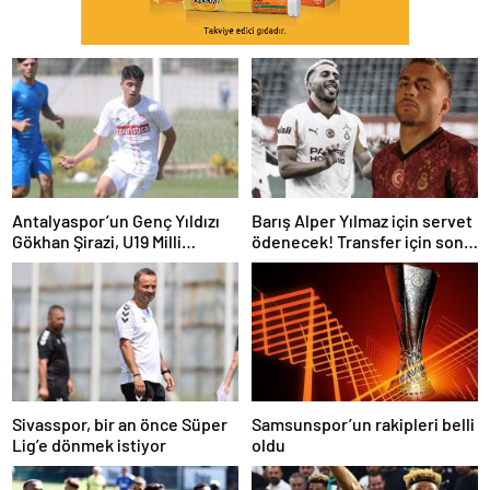
Antalyaspor’un Genç Yıldızı
Barış Alper Yılmaz için servet
Gökhan Şirazi, U19 Milli
ödenecek! Transfer için son
Takım’ın Radarında
karar
Sivasspor, bir an önce Süper
Samsunspor’un rakipleri belli
Lig’e dönmek istiyor
oldu