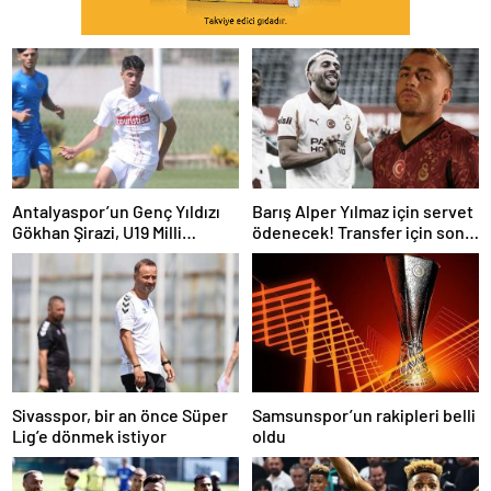
Antalyaspor’un Genç Yıldızı
Barış Alper Yılmaz için servet
Gökhan Şirazi, U19 Milli
ödenecek! Transfer için son
Takım’ın Radarında
karar
Sivasspor, bir an önce Süper
Samsunspor’un rakipleri belli
Lig’e dönmek istiyor
oldu