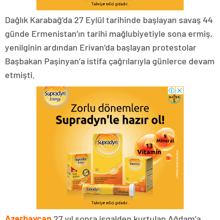
Dağlık Karabağ’da 27 Eylül tarihinde başlayan savaş 44
günde Ermenistan’ın tarihi mağlubiyetiyle sona ermiş,
yenilginin ardından Erivan’da başlayan protestolar
Başbakan Paşinyan’a istifa çağrılarıyla günlerce devam
etmişti.
Azerbaycan
27 yıl sonra işgalden kurtulan Ağdam’a