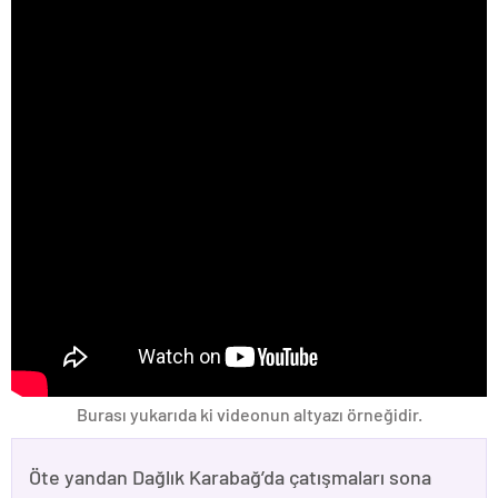
Burası yukarıda ki videonun altyazı örneğidir.
Öte yandan Dağlık Karabağ’da çatışmaları sona