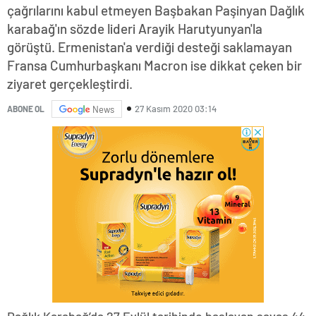
çağrılarını kabul etmeyen Başbakan Paşinyan Dağlık
karabağ'ın sözde lideri Arayik Harutyunyan'la
görüştü. Ermenistan'a verdiği desteği saklamayan
Fransa Cumhurbaşkanı Macron ise dikkat çeken bir
ziyaret gerçekleştirdi.
27 Kasım 2020 03:14
ABONE OL
News
Dağlık Karabağ’da 27 Eylül tarihinde başlayan savaş 44