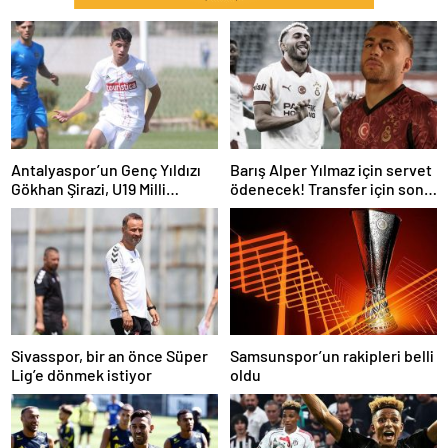
Antalyaspor’un Genç Yıldızı
Barış Alper Yılmaz için servet
Gökhan Şirazi, U19 Milli
ödenecek! Transfer için son
Takım’ın Radarında
karar
Sivasspor, bir an önce Süper
Samsunspor’un rakipleri belli
Lig’e dönmek istiyor
oldu