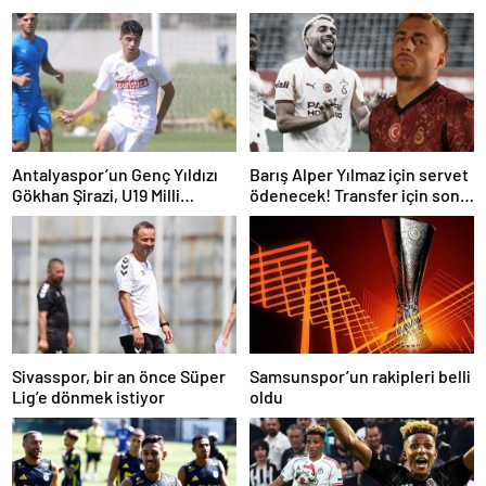
Antalyaspor’un Genç Yıldızı
Barış Alper Yılmaz için servet
Gökhan Şirazi, U19 Milli
ödenecek! Transfer için son
Takım’ın Radarında
karar
Sivasspor, bir an önce Süper
Samsunspor’un rakipleri belli
Lig’e dönmek istiyor
oldu