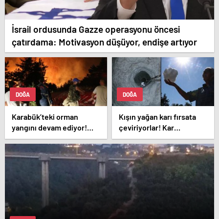
İsrail ordusunda Gazze operasyonu öncesi
çatırdama: Motivasyon düşüyor, endişe artıyor
DOĞA
DOĞA
Karabük’teki orman
Kışın yağan karı fırsata
yangını devam ediyor!
çeviriyorlar! Kar
İşte son durum
kuyusuyla serinliyorlar:
‘Sıcaklar bize etki etmiyor’