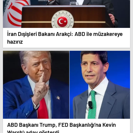
İran Dışişleri Bakanı Arakçi: ABD ile müzakereye
hazırız
ABD Başkanı Trump, FED Başkanlığı’na Kevin
Warsh’ı aday gösterdi