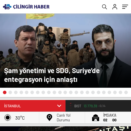
Şam yönetimi ve SDG, Suriye’de
entegrasyon için anlaştı
BIST
13.779,39
-0,14
Canlı Yol
İMSAK'A
30°C
Durumu
02
00