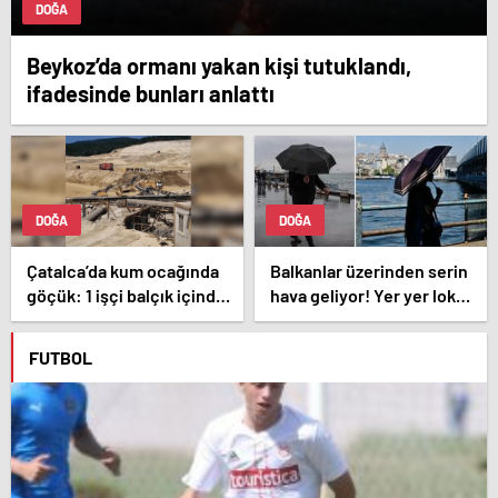
DOĞA
Beykoz’da ormanı yakan kişi tutuklandı,
ifadesinde bunları anlattı
DOĞA
DOĞA
Çatalca’da kum ocağında
Balkanlar üzerinden serin
göçük: 1 işçi balçık içinde
hava geliyor! Yer yer lokal
kaldı
yağışlar başlıyor | İstanbul
için saat verildi
FUTBOL