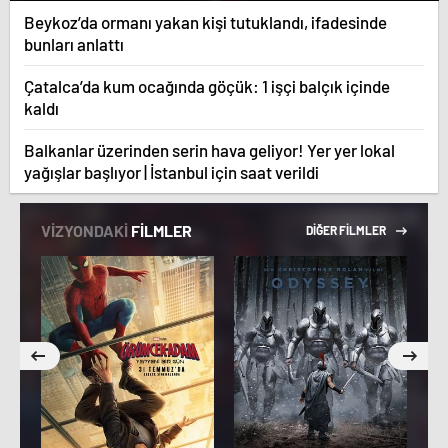
Beykoz’da ormanı yakan kişi tutuklandı, ifadesinde
bunları anlattı
Çatalca’da kum ocağında göçük: 1 işçi balçık içinde
kaldı
Balkanlar üzerinden serin hava geliyor! Yer yer lokal
yağışlar başlıyor | İstanbul için saat verildi
VİZYONDAKİ
FİLMLER
DİĞER FİLMLER