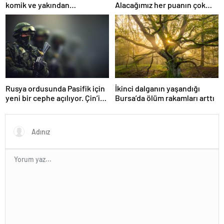
komik ve yakından
Alacağımız her puanın çok
görmemiştiniz
önemi var
Rusya ordusunda Pasifik için
İkinci dalganın yaşandığı
yeni bir cephe açılıyor. Çin’in
Bursa’da ölüm rakamları arttı
ilk tepkisi!