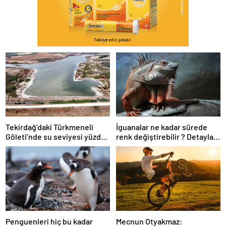
Tekirdağ’daki Türkmeneli
İguanalar ne kadar sürede
Göleti’nde su seviyesi yüzde
renk değiştirebilir ? Detaylar
5’in altına düştü
burada…
Penguenleri hiç bu kadar
Mecnun Otyakmaz: