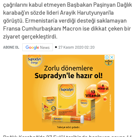
çağrılarını kabul etmeyen Başbakan Paşinyan Dağlık
karabağ'ın sözde lideri Arayik Harutyunyan'la
görüştü. Ermenistan'a verdiği desteği saklamayan
Fransa Cumhurbaşkanı Macron ise dikkat çeken bir
ziyaret gerçekleştirdi.
27 Kasım 2020 02:20
ABONE OL
News
Dağlık Karabağ’da 27 Eylül tarihinde başlayan savaş 44