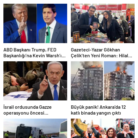
ABD Başkanı Trump, FED
Gazeteci-Yazar Gökhan
Başkanlığı’na Kevin Warsh’ı
Çelik’ten Yeni Roman: Hilal
aday gösterdi
Birliği
İsrail ordusunda Gazze
Büyük panik! Ankara’da 12
operasyonu öncesi
katlı binada yangın çıktı
çatırdama: Motivasyon
düşüyor, endişe artıyor