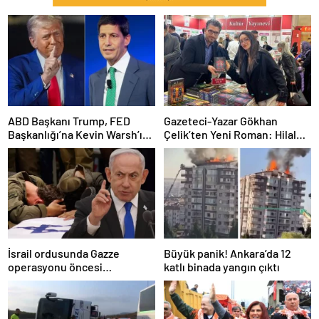
ABD Başkanı Trump, FED
Gazeteci-Yazar Gökhan
Başkanlığı’na Kevin Warsh’ı
Çelik’ten Yeni Roman: Hilal
aday gösterdi
Birliği
İsrail ordusunda Gazze
Büyük panik! Ankara’da 12
operasyonu öncesi
katlı binada yangın çıktı
çatırdama: Motivasyon
düşüyor, endişe artıyor