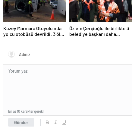
Kuzey Marmara Otoyolu’nda
Özlem Çerçioğlu ile birlikte 3
yolcu otobüsü devrildi: 3 ölü
belediye başkanı daha
20 yaralı
CHP’den istifa etti
En az 10 karakter gerekli
Gönder