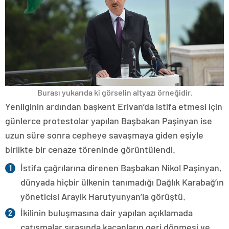
Burası yukarıda ki görselin altyazı örneğidir.
Yenilginin ardından başkent Erivan’da istifa etmesi için
günlerce protestolar yapılan Başbakan Paşinyan ise
uzun süre sonra cepheye savaşmaya giden eşiyle
birlikte bir cenaze töreninde görüntülendi.
İstifa çağrılarına direnen Başbakan Nikol Paşinyan,
dünyada hiçbir ülkenin tanımadığı Dağlık Karabağ’ın
yöneticisi Arayik Harutyunyan’la görüştü.
İkilinin buluşmasına dair yapılan açıklamada
çatışmalar sırasında kaçanların geri dönmesi ve