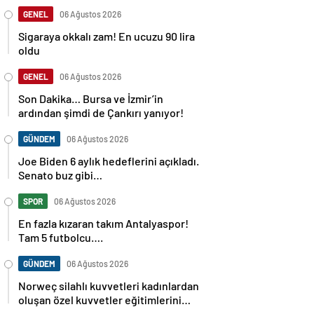
GENEL
06 Ağustos 2026
Sigaraya okkalı zam! En ucuzu 90 lira
oldu
GENEL
06 Ağustos 2026
Son Dakika… Bursa ve İzmir’in
ardından şimdi de Çankırı yanıyor!
GÜNDEM
06 Ağustos 2026
Joe Biden 6 aylık hedeflerini açıkladı.
Senato buz gibi…
SPOR
06 Ağustos 2026
En fazla kızaran takım Antalyaspor!
Tam 5 futbolcu….
GÜNDEM
06 Ağustos 2026
Norweç silahlı kuvvetleri kadınlardan
oluşan özel kuvvetler eğitimlerini
başlattı.