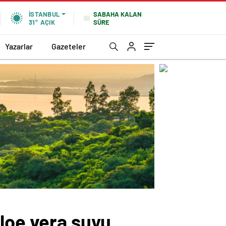
SABAHA KALAN
İSTANBUL
SÜRE
31°
AÇIK
Yazarlar
Gazeteler
aloe vera suyu…