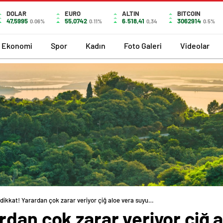
DOLAR
EURO
ALTIN
BITCOIN
47,5995
55,0742
6.518,41
3062914
0.06%
0.11%
0,34
0.5%
Ekonomi
Spor
Kadın
Foto Galeri
Videolar
ikkat! Yarardan çok zarar veriyor çiğ aloe vera suyu…
rdan çok zarar veriyor çiğ 