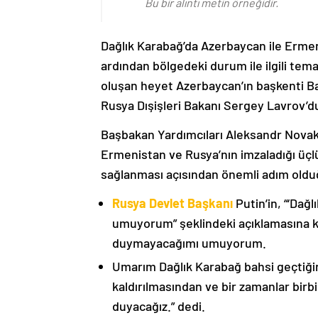
Bu bir alıntı metin örneğidir.
Dağlık Karabağ’da Azerbaycan ile Erme
ardından bölgedeki durum ile ilgili t
oluşan heyet Azerbaycan’ın başkenti B
Rusya Dışişleri Bakanı Sergey Lavrov’d
Başbakan Yardımcıları Aleksandr Nova
Ermenistan ve Rusya’nın imzaladığı üçlü
sağlanması açısından önemli adım oldu
Rusya Devlet Başkanı
Putin’in, “‘Dağ
umuyorum” şeklindeki açıklamasına kat
duymayacağımı umuyorum.
Umarım Dağlık Karabağ bahsi geçtiği
kaldırılmasından ve bir zamanlar birbi
duyacağız.” dedi.