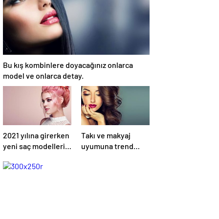
Bu kış kombinlere doyacağınız onlarca
model ve onlarca detay.
2021 yılına girerken
Takı ve makyaj
yeni saç modelleri
uyumuna trend
kendini
örnekleri sizler için
göstermeye
derledik.
başladı.