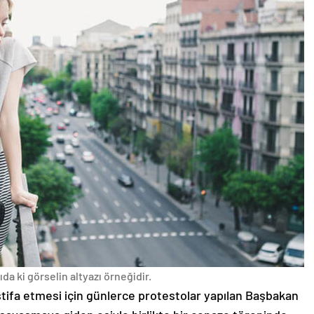
da ki görselin altyazı örneğidir.
stifa etmesi için günlerce protestolar yapılan Başbakan