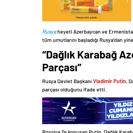
Rusya
heyeti Azerbaycan ve Ermenistan
tüm umutlarını başladığı Rusya’dan yine
“Dağlık Karabağ Az
Parçası”
Rusya Devlet Başkanı
Vladimir Putin
, D
parçası olduğunu ifade etti.
Rossiya 1’e konuşan Putin, Dağlık Karaba