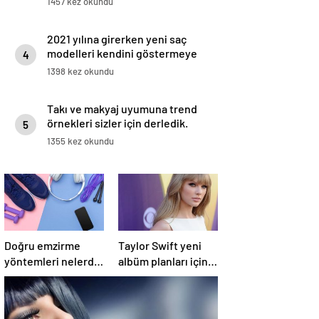
1457 kez okundu
2021 yılına girerken yeni saç
modelleri kendini göstermeye
4
başladı.
1398 kez okundu
Takı ve makyaj uyumuna trend
örnekleri sizler için derledik.
5
1355 kez okundu
Doğru emzirme
Taylor Swift yeni
yöntemleri nelerdir,
albüm planları için
sütün yettiği nasıl
düğmeye bastığını
anlaşılır?
sosyal medyadan
duyurdu!