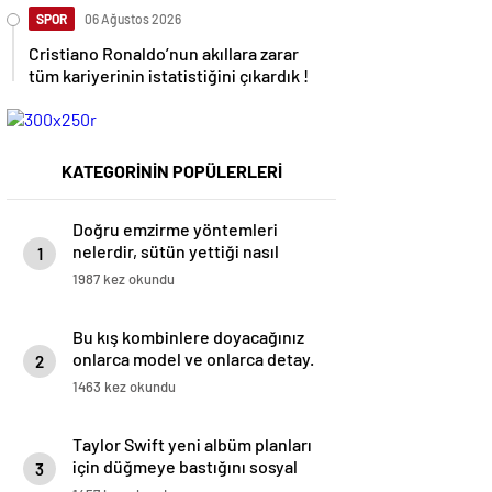
SPOR
06 Ağustos 2026
Cristiano Ronaldo’nun akıllara zarar
tüm kariyerinin istatistiğini çıkardık !
KATEGORİNİN POPÜLERLERİ
Doğru emzirme yöntemleri
nelerdir, sütün yettiği nasıl
1
anlaşılır?
1987 kez okundu
Bu kış kombinlere doyacağınız
onlarca model ve onlarca detay.
2
1463 kez okundu
Taylor Swift yeni albüm planları
için düğmeye bastığını sosyal
3
medyadan duyurdu!