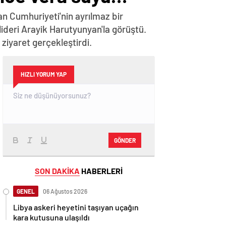
n Cumhuriyeti'nin ayrılmaz bir
lideri Arayik Harutyunyan'la görüştü.
iyaret gerçekleştirdi.
HIZLI YORUM YAP
GÖNDER
SON DAKİKA
HABERLERİ
GENEL
06 Ağustos 2026
Libya askeri heyetini taşıyan uçağın
kara kutusuna ulaşıldı