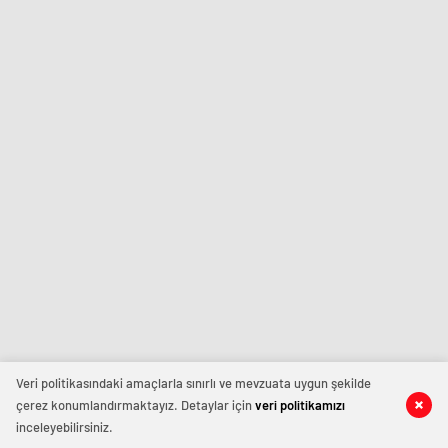
Veri politikasındaki amaçlarla sınırlı ve mevzuata uygun şekilde
çerez konumlandırmaktayız. Detaylar için
veri politikamızı
inceleyebilirsiniz.