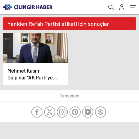
Yeniden Refah Partisi etiketi için sonuçlar
Mehmet Kasım
Gülpınar “AK Parti’ye
katılacak” iddialarına
son noktayı koydu
Temadam