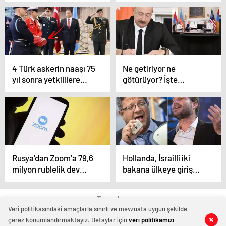
format’ çıkışı
hipersonik füze ile
hedef aldı
4 Türk askerin naaşı 75
Ne getiriyor ne
yıl sonra yetkililere
götürüyor? İşte
teslim edildi
Azerbaycan ile
Ermenistan arasındaki
tarihi anlaşmanın
şifreleri
Rusya’dan Zoom’a 79,6
Hollanda, İsrailli iki
milyon rublelik dev
bakana ülkeye giriş
ceza
yasağı getirdi
Temadam
Veri politikasındaki amaçlarla sınırlı ve mevzuata uygun şekilde
çerez konumlandırmaktayız. Detaylar için
veri politikamızı