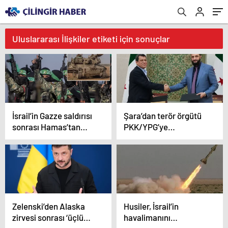
Uluslararası İlişkiler etiketi için sonuçlar
İsrail’in Gazze saldırısı
Şara’dan terör örgütü
sonrası Hamas’tan
PKK/YPG’ye
açıklama geldi! ABD’yi
‘mutabakat’ tepkisi:
işaret ettiler
Çelişkili sinyaller var
Zelenski’den Alaska
Husiler, İsrail’in
zirvesi sonrası ‘üçlü
havalimanını