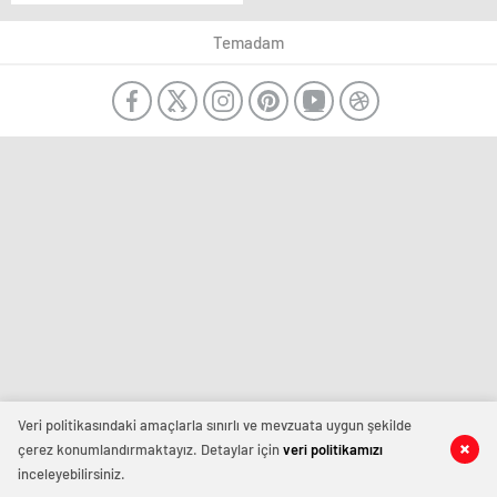
powerbank
kullanılması
Temadam
yasaklanıyor
Veri politikasındaki amaçlarla sınırlı ve mevzuata uygun şekilde
çerez konumlandırmaktayız. Detaylar için
veri politikamızı
inceleyebilirsiniz.