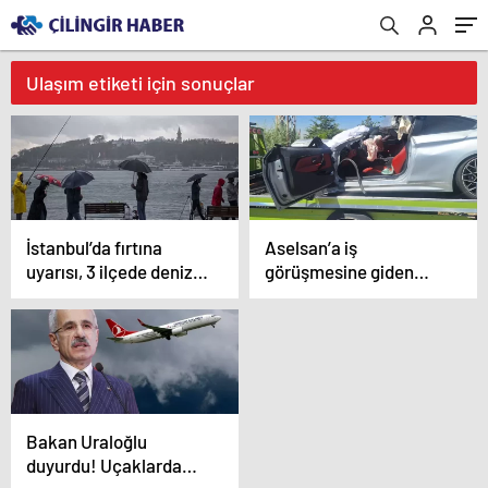
Ulaşım etiketi için sonuçlar
İstanbul’da fırtına
Aselsan’a iş
uyarısı, 3 ilçede denize
görüşmesine giden
girmek yasaklandı
genç mühendisin acı
sonu
Bakan Uraloğlu
duyurdu! Uçaklarda