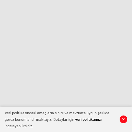
Veri politikasındaki amaçlarla sınırlı ve mevzuata uygun şekilde
çerez konumlandırmaktayız. Detaylar için
veri politikamızı
inceleyebilirsiniz.