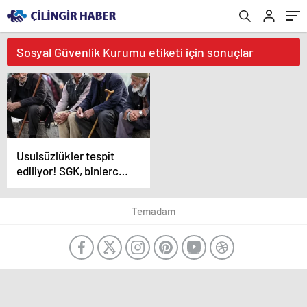
Sosyal Güvenlik Kurumu etiketi için sonuçlar
Usulsüzlükler tespit
ediliyor! SGK, binlerce
emekliye maaş
kesintisi bildirimi
Temadam
yapacak