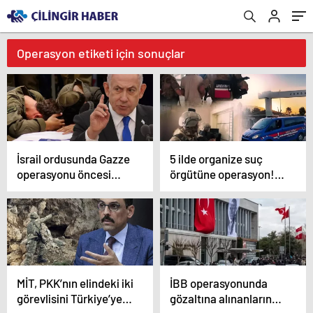
Operasyon etiketi için sonuçlar
İsrail ordusunda Gazze
5 ilde organize suç
operasyonu öncesi
örgütüne operasyon!
çatırdama: Motivasyon
1,2 milyar TL’lik hesap
düşüyor, endişe artıyor
hareketi şoke etti
MİT, PKK’nın elindeki iki
İBB operasyonunda
görevlisini Türkiye’ye
gözaltına alınanların