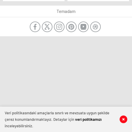
getirdi: Biri sağ, diğeri
isimleri belli oldu
şehit
Temadam
Veri politikasındaki amaçlarla sınırlı ve mevzuata uygun şekilde
çerez konumlandırmaktayız. Detaylar için
veri politikamızı
inceleyebilirsiniz.