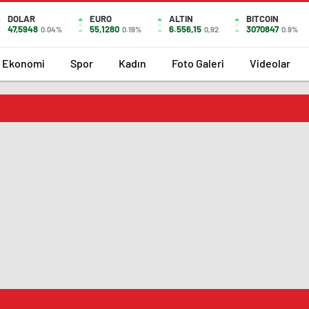
DOLAR
EURO
ALTIN
BITCOIN
47,5948
55,1280
6.556,15
3070847
0.04%
0.19%
0,92
0.9%
Ekonomi
Spor
Kadın
Foto Galeri
Videolar