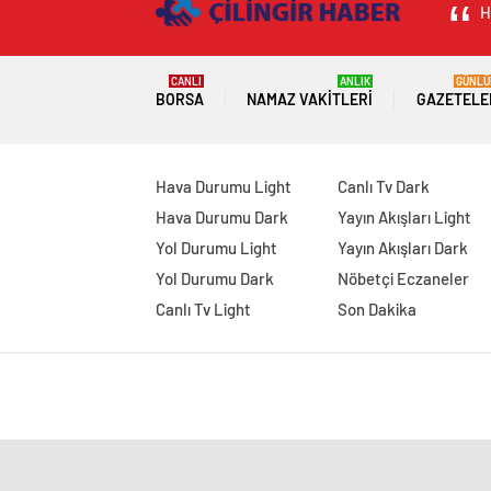
H
CANLI
ANLIK
GÜNLÜ
BORSA
NAMAZ VAKITLERI
GAZETELE
Hava Durumu Light
Canlı Tv Dark
Hava Durumu Dark
Yayın Akışları Light
Yol Durumu Light
Yayın Akışları Dark
Yol Durumu Dark
Nöbetçi Eczaneler
Canlı Tv Light
Son Dakika