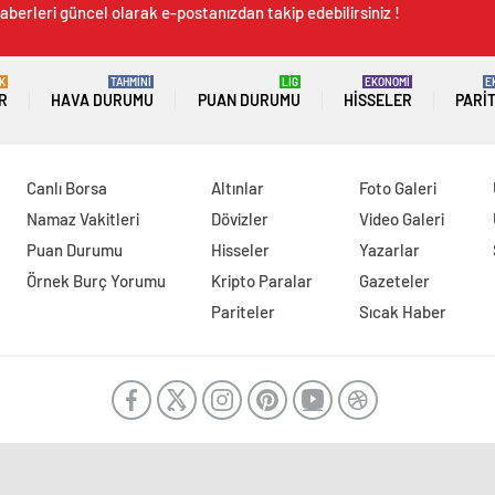
aberleri güncel olarak e-postanızdan takip edebilirsiniz !
K
TAHMİNİ
LİG
EKONOMİ
E
R
HAVA DURUMU
PUAN DURUMU
HISSELER
PARI
Canlı Borsa
Altınlar
Foto Galeri
Namaz Vakitleri
Dövizler
Video Galeri
Puan Durumu
Hisseler
Yazarlar
Örnek Burç Yorumu
Kripto Paralar
Gazeteler
Pariteler
Sıcak Haber