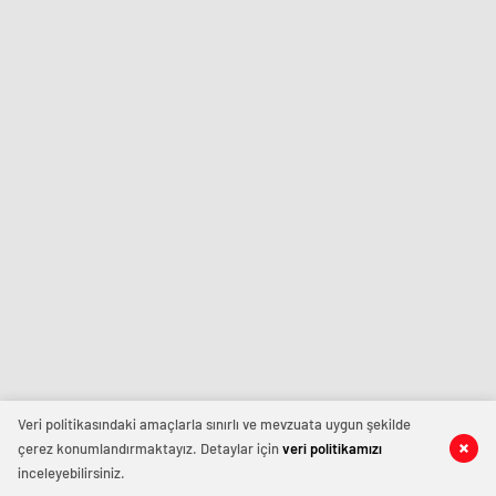
Veri politikasındaki amaçlarla sınırlı ve mevzuata uygun şekilde
çerez konumlandırmaktayız. Detaylar için
veri politikamızı
inceleyebilirsiniz.