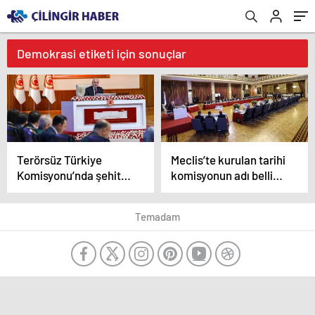
Demokrasi etiketi için sonuçlar
Terörsüz Türkiye
Meclis’te kurulan tarihi
Komisyonu’nda şehit
komisyonun adı belli
yakınları ve gaziler
oldu
dinlenecek
Temadam