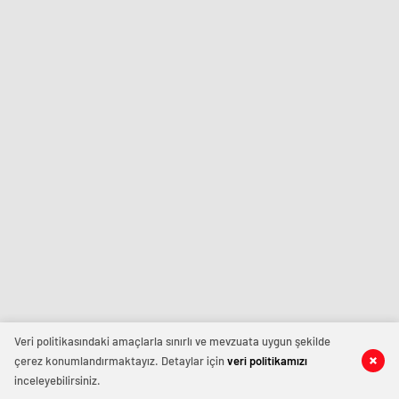
Veri politikasındaki amaçlarla sınırlı ve mevzuata uygun şekilde
çerez konumlandırmaktayız. Detaylar için
veri politikamızı
inceleyebilirsiniz.