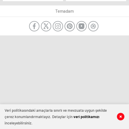
Sındırgı’da bir deprem
yaralının tedavisi
daha
sürüyor
Temadam
Veri politikasındaki amaçlarla sınırlı ve mevzuata uygun şekilde
çerez konumlandırmaktayız. Detaylar için
veri politikamızı
inceleyebilirsiniz.