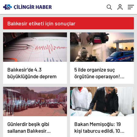
Balıkesir etiketi için sonuçlar
Balıkesir’de 4.3
5 ilde organize suç
büyüklüğünde deprem
örgütüne operasyon!
1,2 milyar TL’lik hesap
hareketi şoke etti
Günlerdir beşik gibi
Bakan Memişoğlu: 19
sallanan Balıkesir
kişi taburcu edildi, 10