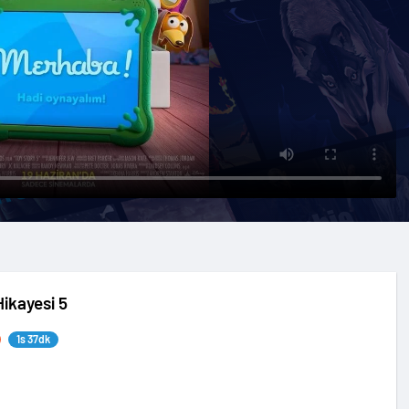
ikayesi 5
1s 37dk