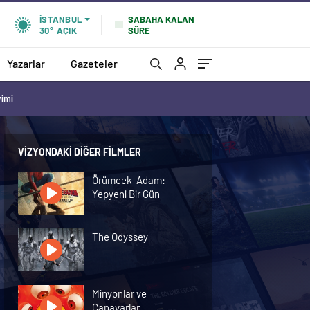
SABAHA KALAN
İSTANBUL
SÜRE
30°
AÇIK
Yazarlar
Gazeteler
vimi
VIZYONDAKI DIĞER FILMLER
Örümcek-Adam:
Yepyeni Bir Gün
The Odyssey
Minyonlar ve
Canavarlar