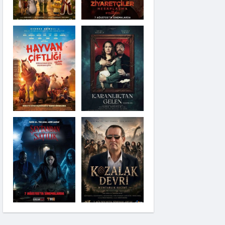
Karanlıktan Gelen
Şeytandan Satılık
Moana
Kozalak Devri