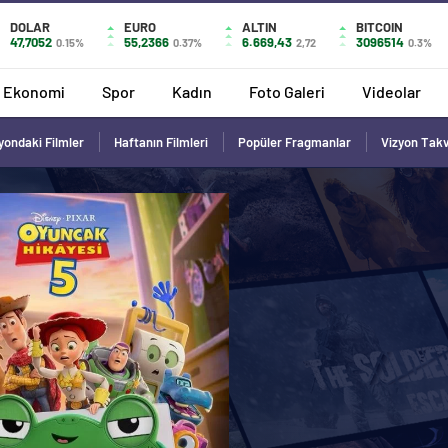
DOLAR
EURO
ALTIN
BITCOIN
47,7052
55,2366
6.669,43
3096514
0.15%
0.37%
2,72
0.3%
Ekonomi
Spor
Kadın
Foto Galeri
Videolar
yondaki Filmler
Haftanın Filmleri
Popüler Fragmanlar
Vizyon Tak