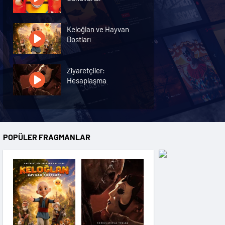
Keloğlan ve Hayvan
Dostları
Ziyaretçiler:
Hesaplaşma
Nasreddin Hoca:
Zaman Yolcusu 4
POPÜLER FRAGMANLAR
Oyuncak Hikayesi 5
Hayvan Çiftliği