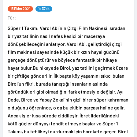
15 Ekim 2021
1s 37dk
Tür:
Süper 1 Takım: Varol Abi’nin Çizgi Film Makinesi, sıradan
bir yaz tatilinin nasıl nefes kesici bir maceraya
dönüşebileceğini anlatıyor. Varol Abi, geliştirdiği çizgi
film makinesi sayesinde küçük bir kızın hayal gücünü
gerçeğe dönüştürür ve böylece fantastik bir hikaye
hayat bulur.Bu hikayede Birol, yaz tatilini geçirmek üzere
bir çiftliğe gönderilir. İlk başta köy yaşamını sıkıcı bulan
Birol’un fikri, burada tanıştığı insanların aslında
göründükleri gibi olmadığını fark etmesiyle değişir. Ayı
Dede, Birce ve Yapay Zekai’nin gizli birer süper kahraman
olduğunu öğrenince, o da bu ekibin parçası haline gelir.
Ancak işler kısa sürede ciddileşir. İbret liderliğindeki
kötü güçler dünyayı tehdit etmeye başlar ve Süper 1
Takımı, bu tehlikeyi durdurmak için harekete geçer. Birol