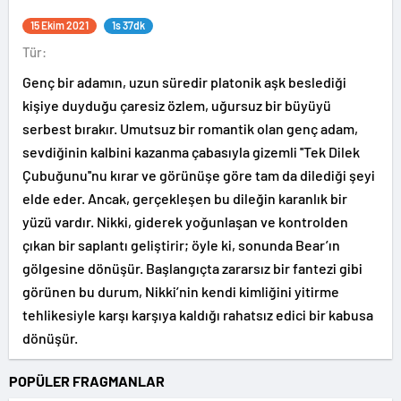
15 Ekim 2021
1s 37dk
Tür:
Genç bir adamın, uzun süredir platonik aşk beslediği
kişiye duyduğu çaresiz özlem, uğursuz bir büyüyü
serbest bırakır. Umutsuz bir romantik olan genç adam,
sevdiğinin kalbini kazanma çabasıyla gizemli ''Tek Dilek
Çubuğunu''nu kırar ve görünüşe göre tam da dilediği şeyi
elde eder. Ancak, gerçekleşen bu dileğin karanlık bir
yüzü vardır. Nikki, giderek yoğunlaşan ve kontrolden
çıkan bir saplantı geliştirir; öyle ki, sonunda Bear’ın
gölgesine dönüşür. Başlangıçta zararsız bir fantezi gibi
görünen bu durum, Nikki’nin kendi kimliğini yitirme
tehlikesiyle karşı karşıya kaldığı rahatsız edici bir kabusa
dönüşür.
POPÜLER FRAGMANLAR